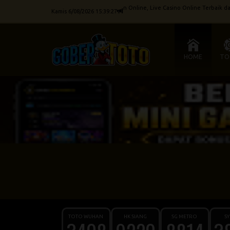
 Togel Online,Slot Online,Tembak Ikan Online, Live Casino Online Terbaik dan Te
Kamis 6/08/2026 15:39:28
HOME
TO
TOTO WUHAN
HK SIANG
SG METRO
S