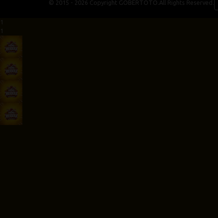
© 2015 - 2026 Copyright GOBERTOTO.
All Rights Reserved.
1
1