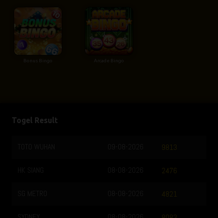
Bonus Bingo
Arcade Bingo
Togel Result
TOTO WUHAN
09-08-2026
9813
HK SIANG
08-08-2026
2476
SG METRO
08-08-2026
4821
SYDNEY
08-08-2026
8083