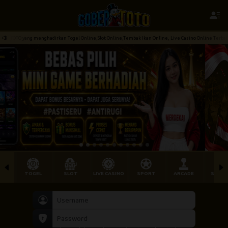
enghadirkan Togel Online,Slot Online,Tembak Ikan Online, Live Casino Online Terbaik dan Terbesar 
TOGEL
SLOT
LIVE CASINO
SPORT
ARCADE
SABU