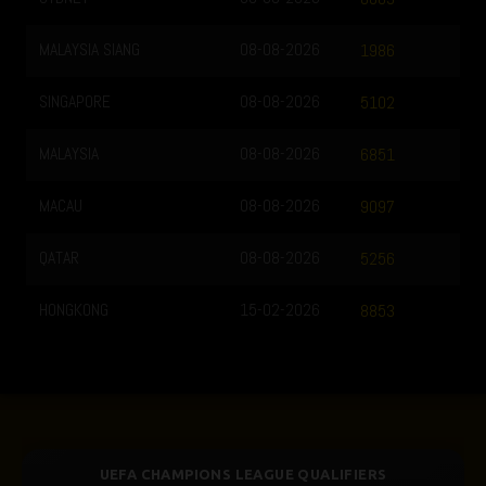
MALAYSIA SIANG
08-08-2026
1986
SINGAPORE
08-08-2026
5102
MALAYSIA
08-08-2026
6851
MACAU
08-08-2026
9097
QATAR
08-08-2026
5256
HONGKONG
15-02-2026
8853
UEFA CHAMPIONS LEAGUE QUALIFIERS