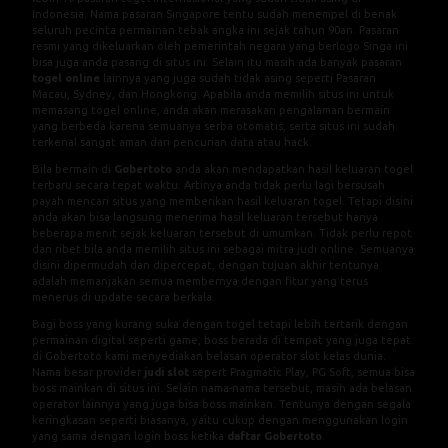
Indonesia. Nama pasaran Singapore tentu sudah menempel di benak
seluruh pecinta permainan tebak angka ini sejak tahun 90an. Pasaran
resmi yang dikeluarkan oleh pemerintah negara yang berlogo Singa ini
bisa juga anda pasang di situs ini. Selain itu masih ada banyak pasaran
togel online
lainnya yang juga sudah tidak asing seperti Pasaran
Macau, Sydney, dan Hongkong. Apabila anda memilih situs ini untuk
memasang togel online, anda akan merasakan pengalaman bermain
yang berbeda karena semuanya serba otomatis, serta situs ini sudah
terkenal sangat aman dari pencurian data atau hack.
Bila bermain di
Gobertoto
anda akan mendapatkan hasil keluaran togel
terbaru secara tepat waktu. Artinya anda tidak perlu lagi bersusah
payah mencari situs yang memberikan hasil keluaran togel. Tetapi disini
anda akan bisa langsung menerima hasil keluaran tersebut hanya
beberapa menit sejak keluaran tersebut di umumkan. Tidak perlu repot
dan ribet bila anda memilih situs ini sebagai mitra judi online. Semuanya
disini dipermudah dan dipercepat, dengan tujuan akhir tentunya
adalah memanjakan semua membernya dengan fitur yang terus
menerus di update secara berkala.
Bagi boss yang kurang suka dengan togel tetapi lebih tertarik dengan
permainan digital seperti game, boss berada di tempat yang juga tepat.
di Gobertoto kami menyediakan belasan operator slot kelas dunia.
Nama besar provider
judi slot
sepert Pragmatic Play, PG Soft, semua bisa
boss mainkan di situs ini. Selain nama-nama tersebut, masih ada belasan
operator lainnya yang juga bisa boss mainkan. Tentunya dengan segala
keringkasan seperti biasanya, yaitu cukup dengan menggunakan login
yang sama dengan login boss ketika
daftar Gobertoto
.