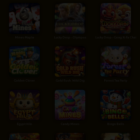
Mines Maple
Lucky Drop - Olympus
Lucky Drop - Gong Xi Fa Chai
Golden Clover
Gold Rush: Wild Dig
Forest Tea Party
Egypt Hilo
Candy Mines
Bingo Bells