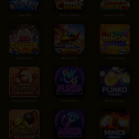
Tiger Hilo
Mines Cookie
Mines Cricket
Chicken Run
Sky Mission
Golden Bingo
Plinko Gold Rush
Plinko Neon
Plinko Classic