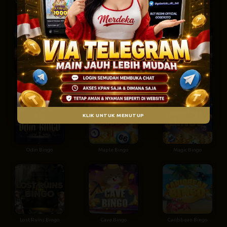
Crash Meteor
Chili Fiesta
Aviator 2 Sky Elite
Aviator
Steampunk Bingo 2
Steampunk Bingo
KLIK UNTUK MENUTUP
Odin Bingo
Maple Bingo
Magic Bingo
Lost Ruins Bingo
Cave Bingo
Caribbean Bingo