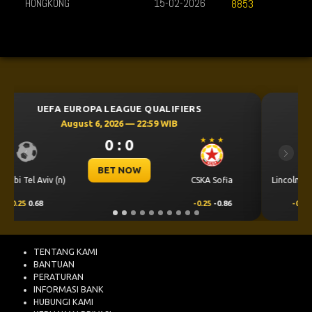
HONGKONG
15-02-2026
8853
UEFA EUROPA LEAGUE QUALIFIERS
August 7, 2026 — 00:00 WIB
0 : 0
Previous
Next
BET NOW
Lincoln Red Imps (n)
Omonia Nicosia
-0.75
-0.86
0.75
0.68
TENTANG KAMI
BANTUAN
PERATURAN
INFORMASI BANK
HUBUNGI KAMI