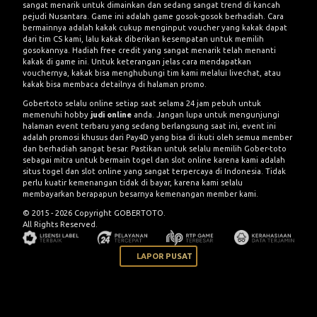
sangat menarik untuk dimainkan dan sedang sangat trend di kancah
pejudi Nusantara. Game ini adalah game gosok-gosok berhadiah. Cara
bermainnya adalah kakak cukup menginput voucher yang kakak dapat
dari tim CS kami, lalu kakak diberikan kesempatan untuk memilih
gosokannya. Hadiah free credit yang sangat menarik telah menanti
kakak di game ini. Untuk keterangan jelas cara mendapatkan
vouchernya, kakak bisa menghubungi tim kami melalui livechat, atau
kakak bisa membaca detailnya di
halaman promo
.
Gobertoto selalu online setiap saat selama 24 jam pebuh untuk
memenuhi hobby
judi online
anda. Jangan lupa untuk mengunjungi
halaman event terbaru
yang sedang berlangsung saat ini, event ini
adalah promosi khusus dari Pay4D yang bisa di ikuti oleh semua member
dan berhadiah sangat besar. Pastikan untuk selalu memilih Gober-toto
sebagai mitra untuk bermain togel dan slot online karena kami adalah
situs togel dan slot online yang sangat terpercaya di Indonesia. Tidak
perlu kuatir kemenangan tidak di bayar, karena kami selalu
membayarkan berapapun besarnya kemenangan member kami.
© 2015 - 2026 Copyright GOBERTOTO.
All Rights Reserved.
LAPOR PUSAT