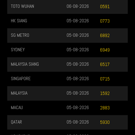
TOTO WUHAN
06-08-2026
0591
HK SIANG
05-08-2026
0773
SG METRO
05-08-2026
6892
SYDNEY
05-08-2026
6949
MALAYSIA SIANG
05-08-2026
6517
SINGAPORE
05-08-2026
0715
MALAYSIA
05-08-2026
1592
MACAU
05-08-2026
2883
QATAR
05-08-2026
5930