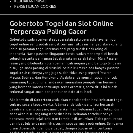
KEBIJAKAN PRIVASI
PERSETUJUAN COOKIES
Gobertoto Togel dan Slot Online
Terpercaya Paling Gacor
Gobertoto sudah terkenal sebagai salah satu penyedia layanan judi
togel online yang sudah sangat ternama. Situs ini menyediakan kurang
lebih 10 pasaran togel internasional yang sudah tidak asing di
Indonesia. Nama pasaran Singapore tentu sudah menempel di benak
seluruh pecinta permainan tebak angka ini sejak tahun 90an. Pasaran
resmi yang dikeluarkan oleh pemerintah negara yang berlogo Singa ini
bisa juga anda pasang di situs ini. Selain itu masih ada banyak pasaran
togel online
lainnya yang juga sudah tidak asing seperti Pasaran
Macau, Sydney, dan Hongkong. Apabila anda memilih situs ini untuk
memasang togel online, anda akan merasakan pengalaman bermain
yang berbeda karena semuanya serba otomatis, serta situs ini sudah
terkenal sangat aman dari pencurian data atau hack.
Bila bermain di
Gobertoto
anda akan mendapatkan hasil keluaran togel
terbaru secara tepat waktu. Artinya anda tidak perlu lagi bersusah
payah mencari situs yang memberikan hasil keluaran togel. Tetapi disini
anda akan bisa langsung menerima hasil keluaran tersebut hanya
beberapa menit sejak keluaran tersebut di umumkan. Tidak perlu repot
dan ribet bila anda memilih situs ini sebagai mitra judi online. Semuanya
disini dipermudah dan dipercepat, dengan tujuan akhir tentunya
adalah memanjakan semua membernya dengan fitur yang terus