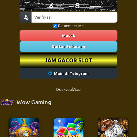
Remember Me
Masuk
Daftar Sekarang
JAM GACOR SLOT
Main di Telegram
Desktop
Wap
Wow Gaming