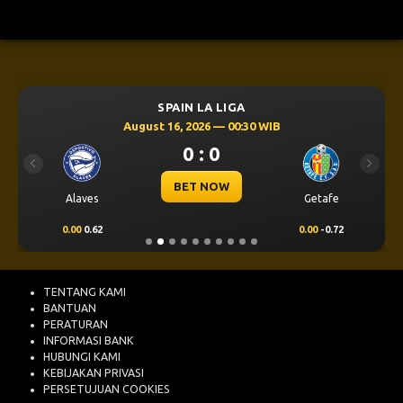
SPAIN LA LIGA
August 16, 2026 — 00:30 WIB
0 : 0
Previous
Next
BET NOW
Alaves
Getafe
0.00
0.62
0.00
-0.72
TENTANG KAMI
BANTUAN
PERATURAN
INFORMASI BANK
HUBUNGI KAMI
KEBIJAKAN PRIVASI
PERSETUJUAN COOKIES