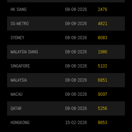
HK SIANG
08-08-2026
2476
SG METRO
08-08-2026
4821
SYDNEY
08-08-2026
8083
MALAYSIA SIANG
08-08-2026
1986
SINGAPORE
08-08-2026
5102
MALAYSIA
08-08-2026
6851
MACAU
08-08-2026
9097
QATAR
08-08-2026
5256
HONGKONG
15-02-2026
8853