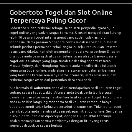
Gobertoto Togel dan Slot Online
Terpercaya Paling Gacor
Gobertoto sudah terkenal sebagai salah satu penyedia layanan judi
togel online yang sudah sangat ternama. Situs ini menyediakan kurang
lebih 10 pasaran togel internasional yang sudah tidak asing di
Indonesia. Nama pasaran Singapore tentu sudah menempel di benak
seluruh pecinta permainan tebak angka ini sejak tahun 90an. Pasaran
resmi yang dikeluarkan oleh pemerintah negara yang berlogo Singa ini
bisa juga anda pasang di situs ini. Selain itu masih ada banyak pasaran
togel online
lainnya yang juga sudah tidak asing seperti Pasaran
Macau, Sydney, dan Hongkong. Apabila anda memilih situs ini untuk
memasang togel online, anda akan merasakan pengalaman bermain
yang berbeda karena semuanya serba otomatis, serta situs ini sudah
terkenal sangat aman dari pencurian data atau hack.
Bila bermain di
Gobertoto
anda akan mendapatkan hasil keluaran togel
terbaru secara tepat waktu. Artinya anda tidak perlu lagi bersusah
payah mencari situs yang memberikan hasil keluaran togel. Tetapi disini
anda akan bisa langsung menerima hasil keluaran tersebut hanya
beberapa menit sejak keluaran tersebut di umumkan. Tidak perlu repot
dan ribet bila anda memilih situs ini sebagai mitra judi online. Semuanya
disini dipermudah dan dipercepat, dengan tujuan akhir tentunya
adalah memanjakan semua membernya dengan fitur yang terus
menerus di update secara berkala.