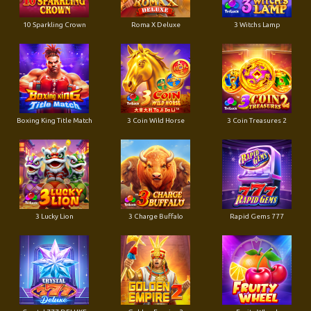
10 Sparkling Crown
Roma X Deluxe
3 Witchs Lamp
Boxing King Title Match
3 Coin Wild Horse
3 Coin Treasures 2
3 Lucky Lion
3 Charge Buffalo
Rapid Gems 777