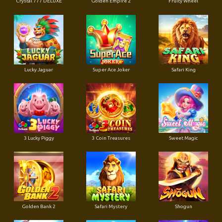
Crystal 777 DELUXE
Golden Empire 2
Fruity Wheel
Lucky Jaguar
Super Ace Joker
Safari King
3 Lucky Piggy
3 Coin Treasures
Sweet Magic
Golden Bank 2
Safari Mystery
Shogun