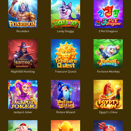
Poseidon
Lucky Doggy
3 Pot Dragons
Nightfall Hunting
Treasure Quest
Fortune Monkey
Jackpot Joker
Potion Wizard
Egypt's Glow