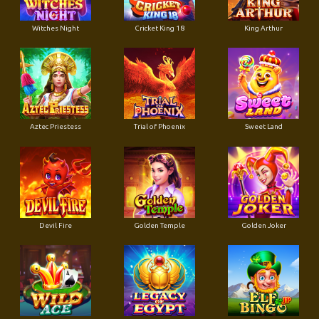
Witches Night
Cricket King 18
King Arthur
Aztec Priestess
Trial of Phoenix
Sweet Land
Devil Fire
Golden Temple
Golden Joker