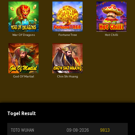
War Of Dragons
Fortune Tree
Hot Chilli
God Of Martial
Chin Shi Huang
Togel Result
TOTO WUHAN
09-08-2026
9813