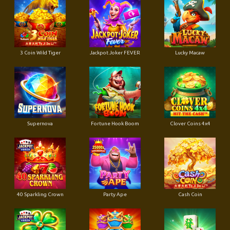
3 Coin Wild Tiger
Jackpot Joker FEVER
Lucky Macaw
Supernova
Fortune Hook Boom
Clover Coins 4x4
40 Sparkling Crown
Party Ape
Cash Coin