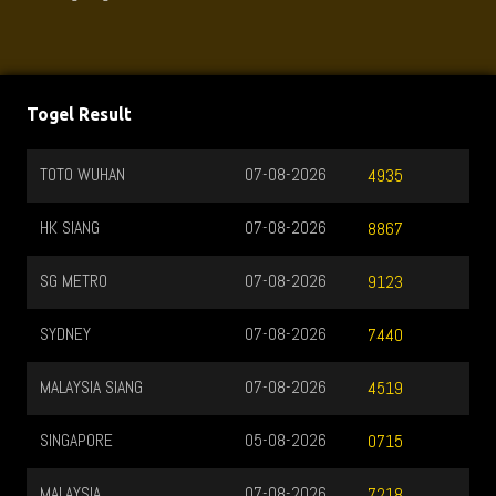
Togel Result
TOTO WUHAN
07-08-2026
4935
HK SIANG
07-08-2026
8867
SG METRO
07-08-2026
9123
SYDNEY
07-08-2026
7440
MALAYSIA SIANG
07-08-2026
4519
SINGAPORE
05-08-2026
0715
MALAYSIA
07-08-2026
7218