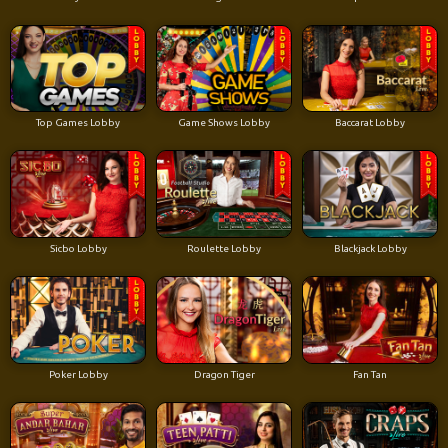
Top Games Lobby
Game Shows Lobby
Baccarat Lobby
Sicbo Lobby
Roulette Lobby
Blackjack Lobby
Poker Lobby
Dragon Tiger
Fan Tan