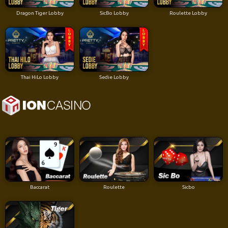
Dragon Tiger Lobby
SicBo Lobby
Roulette Lobby
Thai HiLo Lobby
Sedie Lobby
Baccarat
Roulette
Sicbo