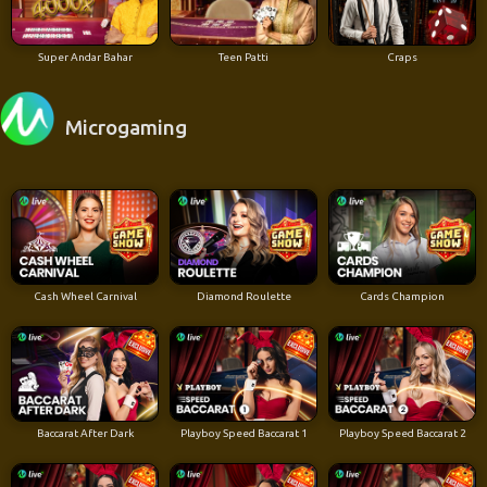
Super Andar Bahar
Teen Patti
Craps
Microgaming
Cash Wheel Carnival
Diamond Roulette
Cards Champion
Baccarat After Dark
Playboy Speed Baccarat 1
Playboy Speed Baccarat 2