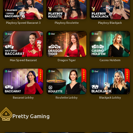
Playboy Speed Baccarat 3
Playboy Roulette
Playboy Blackjack
Max Speed Baccarat
Dragon Tiger
Casino Holdem
Baccarat Lobby
Roulette Lobby
Blackjack Lobby
Pretty Gaming