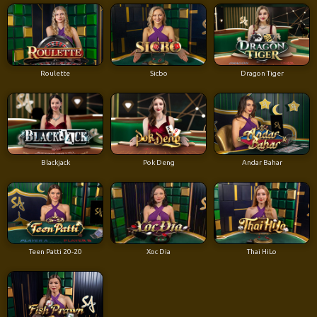
Roulette
Sicbo
Dragon Tiger
Blackjack
Pok Deng
Andar Bahar
Teen Patti 20-20
Xoc Dia
Thai HiLo