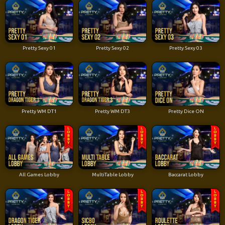
Pretty Sexy 01
Pretty Sexy 02
Pretty Sexy 03
Pretty WM DT1
Pretty WM DT3
Pretty Dice ON
All Games Lobby
MultiTable Lobby
Baccarat Lobby