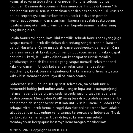
komisi atau yang lebih dikenal di negeri Konoha sebagai bonus
rollingan. Besaran dari bonus ini bisa mencapai hingga di kisaran 1%,
dan berlaku untuk semua permainan slot dan casino online. Di Situs
slot
online terpercaya
kami berkomitmen untuk tidak akan pernah
menghapus bonus ini dari situs kami, karena ini adalah suatu bonus
loyalitas yang akan selalu kami berikan kepada semua member yang
tergabung disini.
Selain bonus rollingan, kami kini memiliki sebuah bonus baru yang juga
sangat menarik untuk dimainkan dan sedang sangat trend di kancah
pejudi Nusantara. Game ini adalah game gosok-gosok berhadiah. Cara
bermainnya adalah kakak cukup menginput voucher yang kakak dapat
dari tim CS kami, lalu kakak diberikan kesempatan untuk memilih
gosokannya. Hadiah free credit yang sangat menarik telah menanti
kakak di game ini. Untuk keterangan jelas cara mendapatkan
vouchernya, kakak bisa menghubungi tim kami melalui livechat, atau
kakak bisa membaca detailnya di
halaman promo
.
Gobertoto selalu online setiap saat selama 24 jam pebuh untuk
memenuhi hobby
judi online
anda. Jangan lupa untuk mengunjungi
halaman event terbaru
yang sedang berlangsung saat ini, event ini
adalah promosi khusus dari Pay4D yang bisa di ikuti oleh semua member
dan berhadiah sangat besar. Pastikan untuk selalu memilih Gober-toto
sebagai mitra untuk bermain togel dan slot online karena kami adalah
situs togel dan slot online yang sangat terpercaya di Indonesia. Tidak
perlu kuatir kemenangan tidak di bayar, karena kami selalu
membayarkan berapapun besarnya kemenangan member kami.
© 2015 - 2026 Copyright GOBERTOTO.