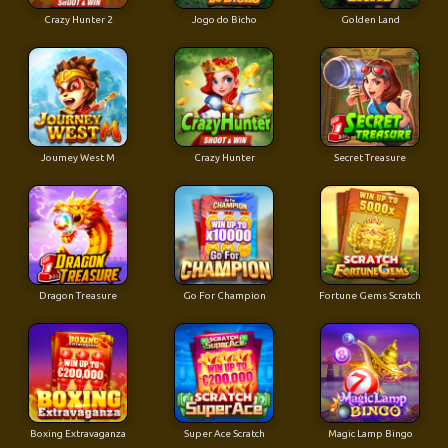
Crazy Hunter 2
Jogo do Bicho
Golden Land
Joumey West M
Crazy Hunter
Secret Treasure
Dragon Treasure
Go For Champion
Fortune Gems Scratch
Boxing Extravaganza
Super Ace Scratch
Magic Lamp Bingo