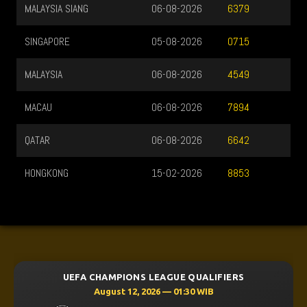
MALAYSIA SIANG
06-08-2026
6379
SINGAPORE
05-08-2026
0715
MALAYSIA
06-08-2026
4549
MACAU
06-08-2026
7894
QATAR
06-08-2026
6642
HONGKONG
15-02-2026
8853
UEFA CHAMPIONS LEAGUE QUALIFIERS
August 12, 2026 — 01:30 WIB