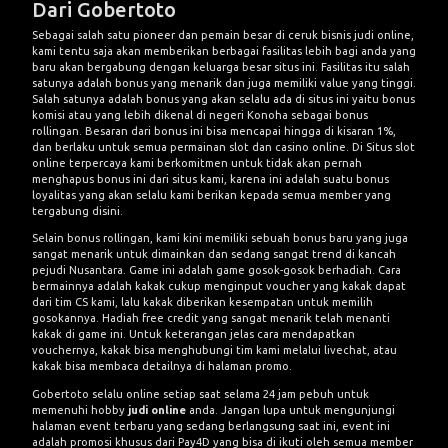
Dari Gobertoto
Sebagai salah satu pioneer dan pemain besar di ceruk bisnis judi online,
kami tentu saja akan memberikan berbagai fasilitas lebih bagi anda yang
baru akan bergabung dengan keluarga besar situs ini. Fasilitas itu salah
satunya adalah bonus yang menarik dan juga memiliki value yang tinggi.
Salah satunya adalah bonus yang akan selalu ada di situs ini yaitu bonus
komisi atau yang lebih dikenal di negeri Konoha sebagai bonus
rollingan. Besaran dari bonus ini bisa mencapai hingga di kisaran 1%,
dan berlaku untuk semua permainan slot dan casino online. Di Situs
slot
online terpercaya
kami berkomitmen untuk tidak akan pernah
menghapus bonus ini dari situs kami, karena ini adalah suatu bonus
loyalitas yang akan selalu kami berikan kepada semua member yang
tergabung disini.
Selain bonus rollingan, kami kini memiliki sebuah bonus baru yang juga
sangat menarik untuk dimainkan dan sedang sangat trend di kancah
pejudi Nusantara. Game ini adalah game gosok-gosok berhadiah. Cara
bermainnya adalah kakak cukup menginput voucher yang kakak dapat
dari tim CS kami, lalu kakak diberikan kesempatan untuk memilih
gosokannya. Hadiah free credit yang sangat menarik telah menanti
kakak di game ini. Untuk keterangan jelas cara mendapatkan
vouchernya, kakak bisa menghubungi tim kami melalui livechat, atau
kakak bisa membaca detailnya di
halaman promo
.
Gobertoto selalu online setiap saat selama 24 jam pebuh untuk
memenuhi hobby
judi online
anda. Jangan lupa untuk mengunjungi
halaman event terbaru
yang sedang berlangsung saat ini, event ini
adalah promosi khusus dari Pay4D yang bisa di ikuti oleh semua member