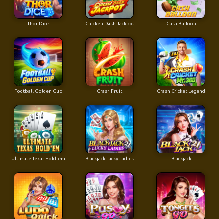
Thor Dice
Chicken Dash Jackpot
Cash Balloon
Football Golden Cup
Crash Fruit
Crash Cricket Legend
Ultimate Texas Hold'em
Blackjack Lucky Ladies
Blackjack