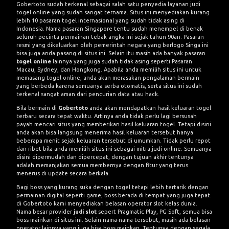
Gobertoto sudah terkenal sebagai salah satu penyedia layanan judi
togel online yang sudah sangat ternama. Situs ini menyediakan kurang
lebih 10 pasaran togel internasional yang sudah tidak asing di
Indonesia. Nama pasaran Singapore tentu sudah menempel di benak
seluruh pecinta permainan tebak angka ini sejak tahun 90an. Pasaran
resmi yang dikeluarkan oleh pemerintah negara yang berlogo Singa ini
bisa juga anda pasang di situs ini. Selain itu masih ada banyak pasaran
togel online
lainnya yang juga sudah tidak asing seperti Pasaran
Macau, Sydney, dan Hongkong. Apabila anda memilih situs ini untuk
memasang togel online, anda akan merasakan pengalaman bermain
yang berbeda karena semuanya serba otomatis, serta situs ini sudah
terkenal sangat aman dari pencurian data atau hack.
Bila bermain di
Gobertoto
anda akan mendapatkan hasil keluaran togel
terbaru secara tepat waktu. Artinya anda tidak perlu lagi bersusah
payah mencari situs yang memberikan hasil keluaran togel. Tetapi disini
anda akan bisa langsung menerima hasil keluaran tersebut hanya
beberapa menit sejak keluaran tersebut di umumkan. Tidak perlu repot
dan ribet bila anda memilih situs ini sebagai mitra judi online. Semuanya
disini dipermudah dan dipercepat, dengan tujuan akhir tentunya
adalah memanjakan semua membernya dengan fitur yang terus
menerus di update secara berkala.
Bagi boss yang kurang suka dengan togel tetapi lebih tertarik dengan
permainan digital seperti game, boss berada di tempat yang juga tepat.
di Gobertoto kami menyediakan belasan operator slot kelas dunia.
Nama besar provider
judi slot
sepert Pragmatic Play, PG Soft, semua bisa
boss mainkan di situs ini. Selain nama-nama tersebut, masih ada belasan
operator lainnya yang juga bisa boss mainkan. Tentunya dengan segala