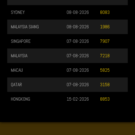
SYDNEY
08-08-2026
8083
MALAYSIA SIANG
08-08-2026
1986
SINGAPORE
07-08-2026
7907
MALAYSIA
07-08-2026
7218
MACAU
07-08-2026
5825
QATAR
07-08-2026
3158
HONGKONG
15-02-2026
8853