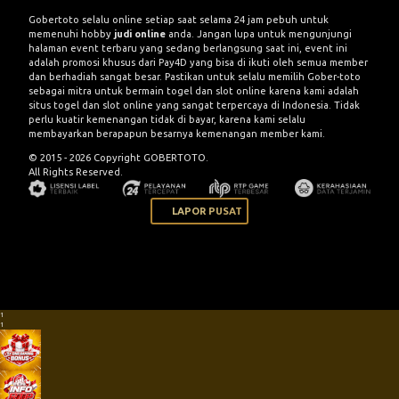
Gobertoto selalu online setiap saat selama 24 jam pebuh untuk
memenuhi hobby
judi online
anda. Jangan lupa untuk mengunjungi
halaman event terbaru
yang sedang berlangsung saat ini, event ini
adalah promosi khusus dari Pay4D yang bisa di ikuti oleh semua member
dan berhadiah sangat besar. Pastikan untuk selalu memilih Gober-toto
sebagai mitra untuk bermain togel dan slot online karena kami adalah
situs togel dan slot online yang sangat terpercaya di Indonesia. Tidak
perlu kuatir kemenangan tidak di bayar, karena kami selalu
membayarkan berapapun besarnya kemenangan member kami.
© 2015 - 2026 Copyright GOBERTOTO.
All Rights Reserved.
LAPOR PUSAT
1
1