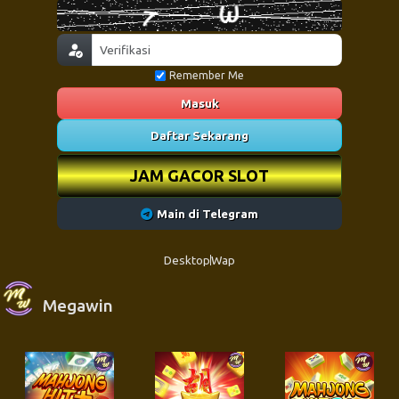
Remember Me
Masuk
Daftar Sekarang
JAM GACOR SLOT
Main di Telegram
Desktop
Wap
Megawin