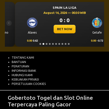
SPAIN LA LIGA
August 16, 2026 — 00:30 WIB
0 : 0
Previous
Next
BET NOW
Alaves
Getafe
0.00
0.62
0.00
-0.72
TENTANG KAMI
BANTUAN
PERATURAN
INFORMASI BANK
HUBUNGI KAMI
KEBIJAKAN PRIVASI
PERSETUJUAN COOKIES
Gobertoto Togel dan Slot Online
Terpercaya Paling Gacor