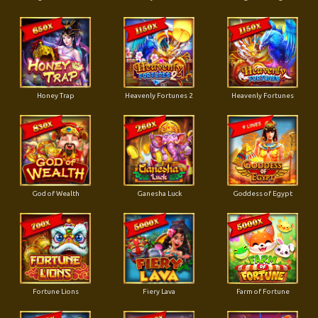
Honey Trap
Heavenly Fortunes 2
Heavenly Fortunes
God of Wealth
Ganesha Luck
Goddess of Egypt
Fortune Lions
Fiery Lava
Farm of Fortune