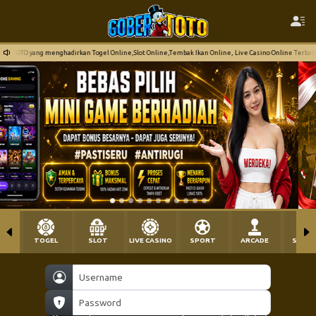
g menghadirkan Togel Online,Slot Online,Tembak Ikan Online, Live Casino Online Terbaik dan Terbesa
TOGEL
SLOT
LIVE CASINO
SPORT
ARCADE
SABU