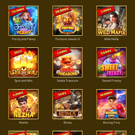
Frosty and Flamy
Fortune Jewels II
Wild Mafia
Spin and Win
Snake Treasure
Sweet Frenzy
Nezha
Roma
Boxing Fury