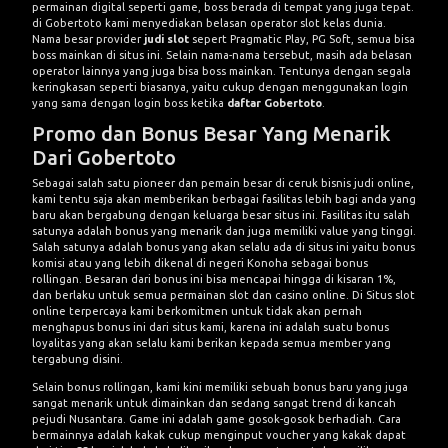
permainan digital seperti game, boss berada di tempat yang juga tepat.
di Gobertoto kami menyediakan belasan operator slot kelas dunia.
Nama besar provider
judi slot
sepert Pragmatic Play, PG Soft, semua bisa
boss mainkan di situs ini. Selain nama-nama tersebut, masih ada belasan
operator lainnya yang juga bisa boss mainkan. Tentunya dengan segala
keringkasan seperti biasanya, yaitu cukup dengan menggunakan login
yang sama dengan login boss ketika
daftar Gobertoto
.
Promo dan Bonus Besar Yang Menarik
Dari Gobertoto
Sebagai salah satu pioneer dan pemain besar di ceruk bisnis judi online,
kami tentu saja akan memberikan berbagai fasilitas lebih bagi anda yang
baru akan bergabung dengan keluarga besar situs ini. Fasilitas itu salah
satunya adalah bonus yang menarik dan juga memiliki value yang tinggi.
Salah satunya adalah bonus yang akan selalu ada di situs ini yaitu bonus
komisi atau yang lebih dikenal di negeri Konoha sebagai bonus
rollingan. Besaran dari bonus ini bisa mencapai hingga di kisaran 1%,
dan berlaku untuk semua permainan slot dan casino online. Di Situs
slot
online terpercaya
kami berkomitmen untuk tidak akan pernah
menghapus bonus ini dari situs kami, karena ini adalah suatu bonus
loyalitas yang akan selalu kami berikan kepada semua member yang
tergabung disini.
Selain bonus rollingan, kami kini memiliki sebuah bonus baru yang juga
sangat menarik untuk dimainkan dan sedang sangat trend di kancah
pejudi Nusantara. Game ini adalah game gosok-gosok berhadiah. Cara
bermainnya adalah kakak cukup menginput voucher yang kakak dapat