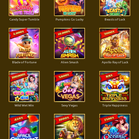
Candy Super Tumble
Pumpkins Go Lucky
Beasts of Luck
Blade of Fortune
Alien Smash
Apollo Ray of Luck
Wild Wet Win
Sexy Vegas
Triple Happiness