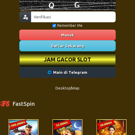
Remember Me
Masuk
Daftar Sekarang
JAM GACOR SLOT
Main di Telegram
Desktop
Wap
FastSpin