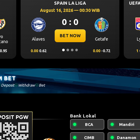
IERS
UEFA CHAMPIONS LEAGUE QUALIFIERS
UEF
August 12, 2026 — 01:15 WIB
0 : 0
er's Bar Cash
Brooklyn Bootleggers
Eastern Eme
Collect
Megaway
BET NOW
Slovan
bahce
Mjallby
Bodo
Bratislava
.87
0.5
0.83
-0.5
0.99
0.7
M BET
Deposit
Withdraw
Bet
 Blaze: Golden
Fire Blaze: Green
Fire Blaze:
Macaque
Wizard
Wizard
Bank Lokal
i
BNI
BRI
UOB
on
Permata
BJB