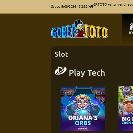
Selamat Datang di GOBERTOTO yang menghadirkan Togel 
Sabtu 8/08/2026 17:25:25
HO
Slot
Play Tech