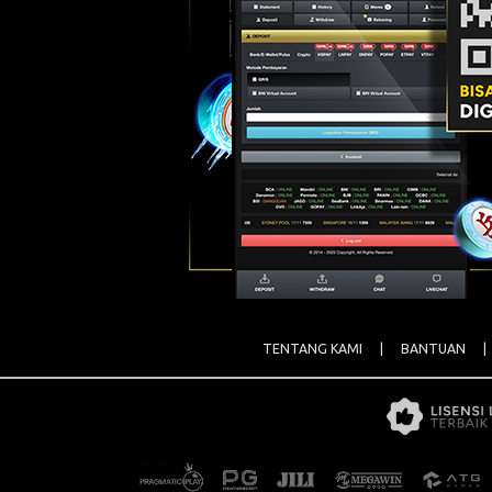
PANIN
OCBC
SeaBank
Mayba
Leprechaun's Luck:
Rich
Cash Collect
TENTANG KAMI
|
BANTUAN
|
Lucky Bass: Mega
Epic 
Cash Collect