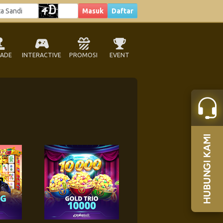
i Indonesia
Selamat Datang di GOBERTOTO yang menghadirkan Togel On
Masuk
Daftar
ADE
INTERACTIVE
PROMOSI
EVENT