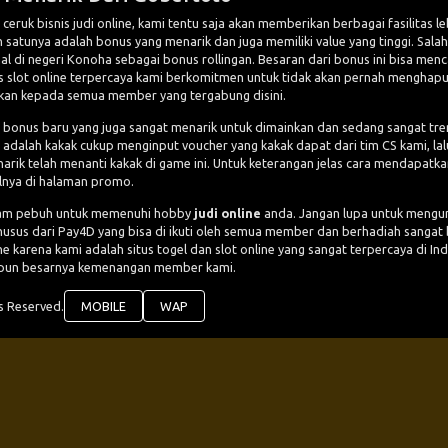
ceruk bisnis judi online, kami tentu saja akan memberikan berbagai fasilitas 
alah satunya adalah bonus yang menarik dan juga memiliki value yang tinggi. Sal
enal di negeri Konoha sebagai bonus rollingan. Besaran dari bonus ini bisa men
us
slot online terpercaya
kami berkomitmen untuk tidak akan pernah menghapus b
rikan kepada semua member yang tergabung disini.
uah bonus baru yang juga sangat menarik untuk dimainkan dan sedang sangat tre
dalah kakak cukup menginput voucher yang kakak dapat dari tim CS kami, lal
arik telah menanti kakak di game ini. Untuk keterangan jelas cara mendapatk
e Racaroon
Sahara Riches: Cash
Veils of Ve
lnya di
halaman promo
.
Collect Max
4 jam pebuh untuk memenuhi hobby
judi online
anda. Jangan lupa untuk mengu
 khusus dari Pay4D yang bisa di ikuti oleh semua member dan berhadiah sangat 
ne karena kami adalah situs togel dan slot online yang sangat terpercaya di In
apun besarnya kemenangan member kami.
ts Reserved.
MOBILE
WAP
 Truck Begins
Book of Inferno
Mine & Me