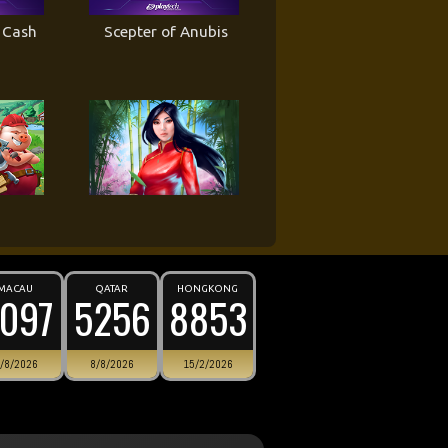
: Cash
Scepter of Anubis
Pigs of
Sakura Fortune Epic
Bloom
MACAU
QATAR
HONGKONG
097
5256
8853
/8/2026
8/8/2026
15/2/2026