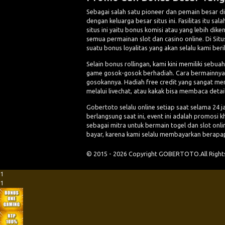
Sebagai salah satu pioneer dan pemain besar di 
dengan keluarga besar situs ini. Fasilitas itu s
situs ini yaitu bonus komisi atau yang lebih dik
semua permainan slot dan casino online. Di Sit
suatu bonus loyalitas yang akan selalu kami be
Selain bonus rollingan, kami kini memiliki seb
game gosok-gosok berhadiah. Cara bermainnya a
gosokannya. Hadiah free credit yang sangat men
Macabra Linx
Th
melalui livechat, atau kakak bisa membaca detai
Gobertoto selalu online setiap saat selama 2
berlangsung saat ini, event ini adalah promosi
sebagai mitra untuk bermain togel dan slot onli
bayar, karena kami selalu membayarkan berap
© 2015 - 2026 Copyright GOBERTOTO.
All Righ
1
1
Primal Spirits
Cash