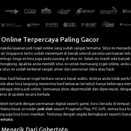
 Fish: Net of
Reel Nightmare
Blue Wizard:
 Online Terpercaya Paling Gacor
Fortune
Collect & L
yedia layanan judi togel online yang sudah sangat ternama. Situs ini menyedi
ran Singapore tentu sudah menempel di benak seluruh pecinta permainan tebak
rlogo Singa ini bisa juga anda pasang di situs ini. Selain itu masih ada banya
n Hongkong. Apabila anda memilih situs ini untuk memasang togel online, an
situs ini sudah terkenal sangat aman dari pencurian data atau hack.
n hasil keluaran togel terbaru secara tepat waktu. Artinya anda tidak perlu 
 anda akan bisa langsung menerima hasil keluaran tersebut hanya beberapa men
ni sebagai mitra judi online. Semuanya disini dipermudah dan dipercepat, den
rus di update secara berkala.
 lebih tertarik dengan permainan digital seperti game, boss berada di tempat 
a Fire Blaze:
Oink Oink Oink:
Lil Demon: D
. Nama besar provider
judi slot
sepert Pragmatic Play, PG Soft, semua bisa bo
ucky Bass
Pharaohs
Heat
ang juga bisa boss mainkan. Tentunya dengan segala keringkasan seperti bias
bertoto
.
 Menarik Dari Gobertoto