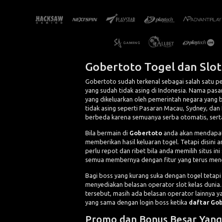
Lights of Luck
Epic
Gobertoto Togel dan Slot
Gobertoto sudah terkenal sebagai salah satu pen
yang sudah tidak asing di Indonesia. Nama pasa
yang dikeluarkan oleh pemerintah negara yang be
tidak asing seperti Pasaran Macau, Sydney, da
berbeda karena semuanya serba otomatis, serta 
Bila bermain di
Gobertoto
anda akan mendapatka
memberikan hasil keluaran togel. Tetapi disini
perlu repot dan ribet bila anda memilih situs i
semua membernya dengan fitur yang terus mene
Bagi boss yang kurang suka dengan togel tetapi
Piggy Mania
Meg
menyediakan belasan operator slot kelas dunia
L
tersebut, masih ada belasan operator lainnya y
yang sama dengan login boss ketika
daftar Go
Promo dan Bonus Besar Yang