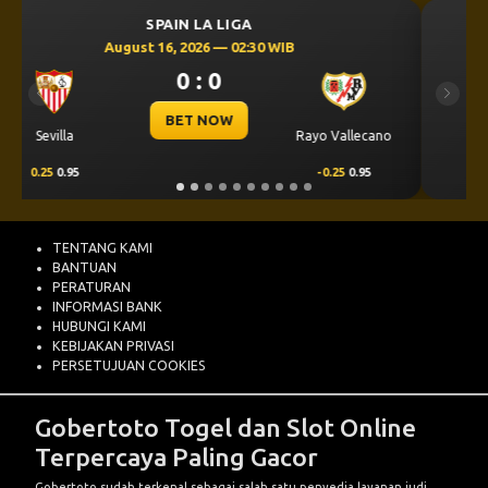
SPAIN LA LIGA
August 16, 2026 — 00:30 WIB
0 : 0
Previous
Next
BET NOW
lecano
Alaves
Getafe
.95
0.00
0.62
0.00
-0.72
TENTANG KAMI
BANTUAN
PERATURAN
INFORMASI BANK
HUBUNGI KAMI
KEBIJAKAN PRIVASI
PERSETUJUAN COOKIES
Gobertoto Togel dan Slot Online
Terpercaya Paling Gacor
Gobertoto sudah terkenal sebagai salah satu penyedia layanan judi