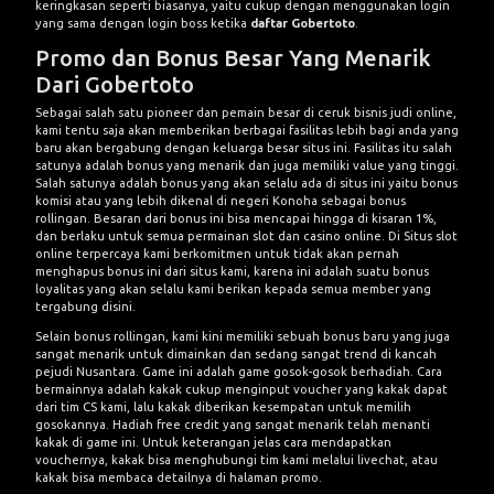
keringkasan seperti biasanya, yaitu cukup dengan menggunakan login
yang sama dengan login boss ketika
daftar Gobertoto
.
Promo dan Bonus Besar Yang Menarik
Dari Gobertoto
Sebagai salah satu pioneer dan pemain besar di ceruk bisnis judi online,
kami tentu saja akan memberikan berbagai fasilitas lebih bagi anda yang
baru akan bergabung dengan keluarga besar situs ini. Fasilitas itu salah
satunya adalah bonus yang menarik dan juga memiliki value yang tinggi.
Salah satunya adalah bonus yang akan selalu ada di situs ini yaitu bonus
komisi atau yang lebih dikenal di negeri Konoha sebagai bonus
rollingan. Besaran dari bonus ini bisa mencapai hingga di kisaran 1%,
dan berlaku untuk semua permainan slot dan casino online. Di Situs
slot
online terpercaya
kami berkomitmen untuk tidak akan pernah
menghapus bonus ini dari situs kami, karena ini adalah suatu bonus
loyalitas yang akan selalu kami berikan kepada semua member yang
tergabung disini.
Selain bonus rollingan, kami kini memiliki sebuah bonus baru yang juga
sangat menarik untuk dimainkan dan sedang sangat trend di kancah
pejudi Nusantara. Game ini adalah game gosok-gosok berhadiah. Cara
bermainnya adalah kakak cukup menginput voucher yang kakak dapat
dari tim CS kami, lalu kakak diberikan kesempatan untuk memilih
gosokannya. Hadiah free credit yang sangat menarik telah menanti
kakak di game ini. Untuk keterangan jelas cara mendapatkan
vouchernya, kakak bisa menghubungi tim kami melalui livechat, atau
kakak bisa membaca detailnya di
halaman promo
.